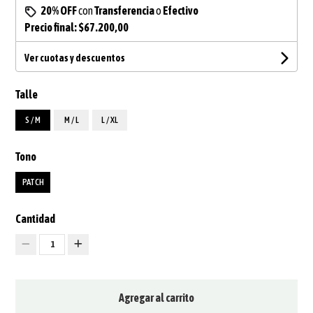
20% OFF
con
Transferencia
o
Efectivo
Precio final:
$67.200,00
Ver cuotas y descuentos
Talle
S / M
M / L
L / XL
Tono
PATCH
Cantidad
1
Agregar al carrito